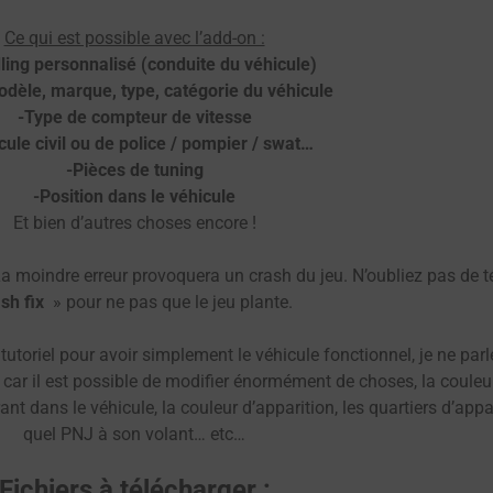
Ce qui est possible avec l’add-on :
ling personnalisé (conduite du véhicule)
odèle, marque, type, catégorie du véhicule
-Type de compteur de vitesse
cule civil ou de police / pompier / swat…
-Pièces de tuning
-Position dans le véhicule
Et bien d’autres choses encore !
 La moindre erreur provoquera un crash du jeu. N’oubliez pas de
sh fix
» pour ne pas que le jeu plante.
toriel pour avoir simplement le véhicule fonctionnel, je ne parl
ar il est possible de modifier énormément de choses, la couleur
dans le véhicule, la couleur d’apparition, les quartiers d’appari
quel PNJ à son volant… etc…
Fichiers à télécharger :