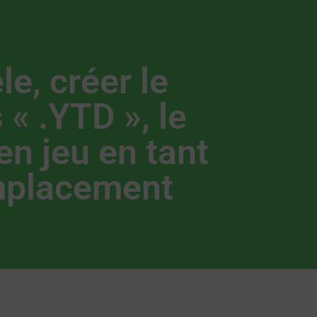
e, créer le
 « .YTD », le
en jeu en tant
mplacement