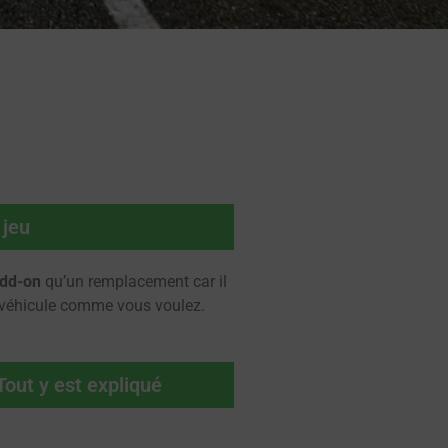
 jeu
dd-on
qu’un remplacement car il
re véhicule comme vous voulez.
Tout y est expliqué