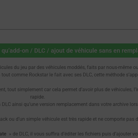
nt qu’add-on / DLC / ajout de véhicule sans en remp
cules du jeu par des véhicules moddés, faits par nous-même ou
es tout comme Rockstar le fait avec ses DLC, cette méthode s’appel
, tout simplement car cela permet d’avoir plus de véhicules, l’in
rapide.
n DLC ainsi qu’une version remplacement dans votre archive lors
ck ou d’un simple véhicule est très rapide et ne comporte pas de 
ate
» de DLC, il vous suffira d’éditer les fichiers puis d’ajouter v