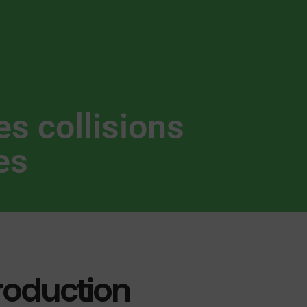
es collisions
es
roduction