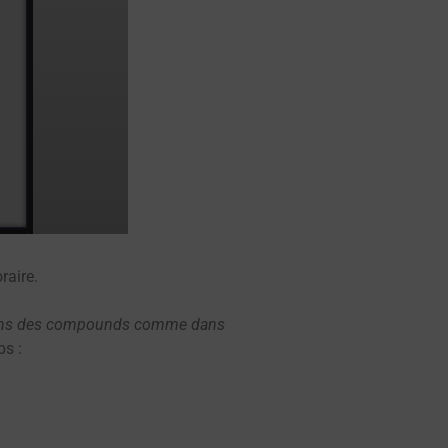
raire.
t dans des compounds comme dans
s :