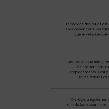
Le réglage des roues est
elles doivent être parfai
que le véhicule soi
Une seule roue sera pré
3D, elle sera ensui
emplacements. Il est pos
roues arrières di
On réglera également l
afin de les placer corr