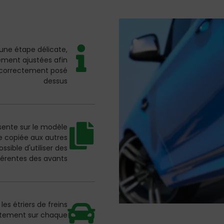
 une étape délicate,
tement ajustées afin
t correctement posé
dessus
sente sur le modèle
te copiée aux autres
sible d'utiliser des
fférentes des avants
es étriers de freins
ectement sur chaque