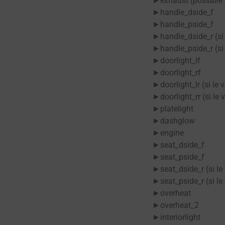
►exhaust (possible q
►handle_dside_f
►handle_pside_f
►handle_dside_r (si 
►handle_pside_r (si 
►doorlight_lf
►doorlight_rf
►doorlight_lr (si le 
►doorlight_rr (si le 
►platelight
►dashglow
►engine
►seat_dside_f
►seat_pside_f
►seat_dside_r (si le
►seat_pside_r (si le
►overheat
►overheat_2
►interiorlight