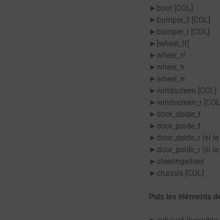
►boot [COL]
►bumper_f [COL]
►bumper_r [COL]
►[wheel_lf]
►wheel_rf
►wheel_lr
►wheel_rr
►windscreen [COL]
►windscreen_r [COL
►door_dside_f
►door_pside_f
►door_dside_r (si le
►door_pside_r (si le
►steeringwheel
►chassis [COL]
Puis les éléments d