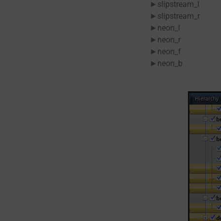
►slipstream_l
►slipstream_r
►neon_l
►neon_r
►neon_f
►neon_b