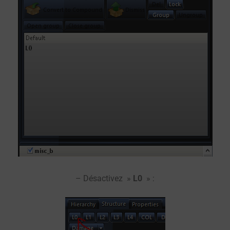
– Désactivez »
L0
» :