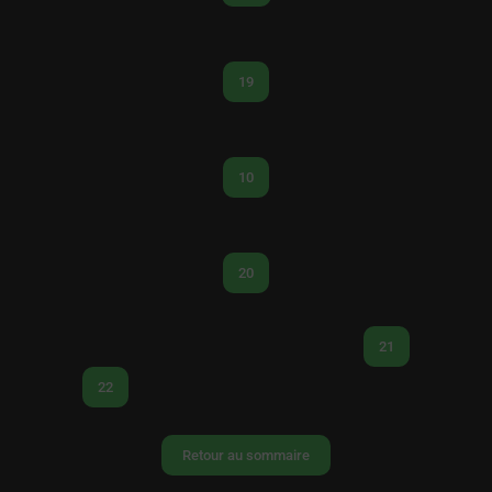
19
10
20
21
22
Retour au sommaire