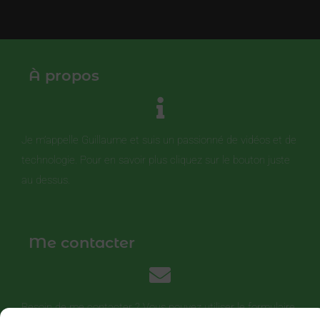
À propos
Je m’appelle Guillaume et suis un passionné de vidéos et de
technologie. Pour en savoir plus cliquez sur le bouton juste
au dessus.
Me contacter
Besoin de me contacter ? Vous pouvez utiliser le formulaire