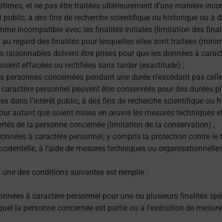
gitimes, et ne pas être traitées ultérieurement d’une manière inco
êt public, à des fins de recherche scientifique ou historique ou à d
e incompatible avec les finalités initiales (limitation des finali
 au regard des finalités pour lesquelles elles sont traitées (min
res raisonnables doivent être prises pour que les données à carac
 soient effacées ou rectifiées sans tarder (exactitude) ;
es personnes concernées pendant une durée n’excédant pas celle
es à caractère personnel peuvent être conservées pour des durées
es dans l’intérêt public, à des fins de recherche scientifique ou h
 pour autant que soient mises en œuvre les mesures techniques e
bertés de la personne concernée (limitation de la conservation) ;
onnées à caractère personnel, y compris la protection contre le t
accidentelle, à l’aide de mesures techniques ou organisationnelles
s une des conditions suivantes est remplie :
nnées à caractère personnel pour une ou plusieurs finalités spéc
uquel la personne concernée est partie ou à l’exécution de mesure