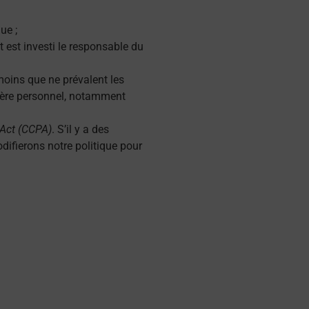
ue ;
t est investi le responsable du
 moins que ne prévalent les
ctère personnel, notamment
 Act (CCPA)
. S’il y a des
odifierons notre politique pour