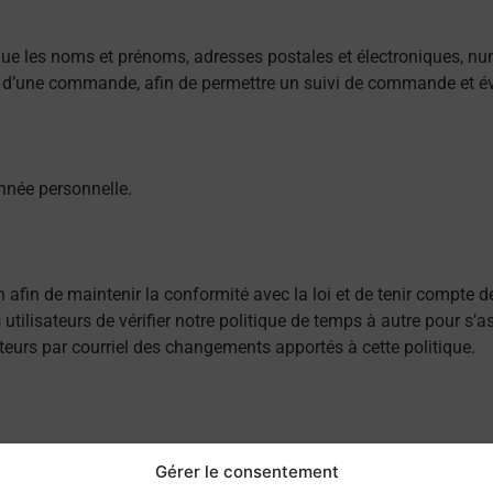
que les noms et prénoms, adresses postales et électroniques, nu
 d’une commande, afin de permettre un suivi de commande et év
née personnelle.
on afin de maintenir la conformité avec la loi et de tenir compte
isateurs de vérifier notre politique de temps à autre pour s’as
ateurs par courriel des changements apportés à cette politique.
niquer avec nous en utilisant ce qui suit :
Gérer le consentement