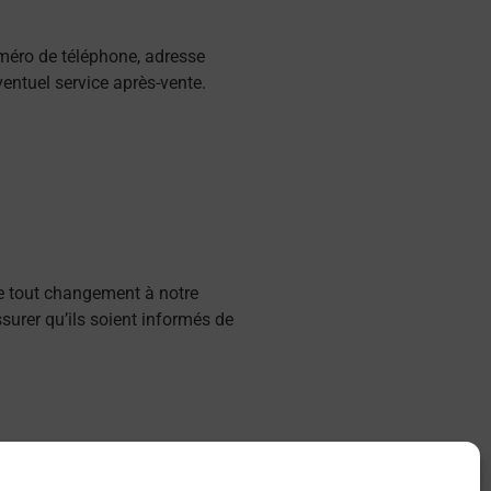
méro de téléphone, adresse
entuel service après-vente.
 de tout changement à notre
surer qu’ils soient informés de