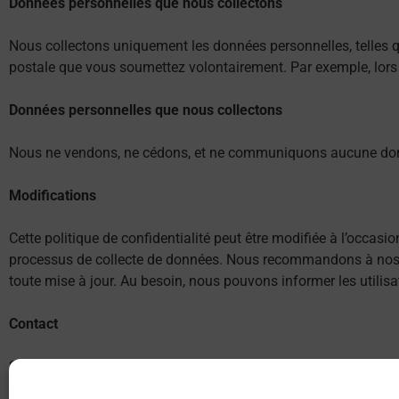
Données personnelles que nous collectons
Nous collectons uniquement les données personnelles, telles 
postale que vous soumettez volontairement. Par exemple, lors
Données personnelles que nous collectons
Nous ne vendons, ne cédons, et ne communiquons aucune don
Modifications
Cette politique de confidentialité peut être modifiée à l’occasi
processus de collecte de données. Nous recommandons à nos util
toute mise à jour. Au besoin, nous pouvons informer les utilis
Contact
Si vous avez des questions à nous poser, n’hésitez pas à commu
contact@scrat-tech.fr