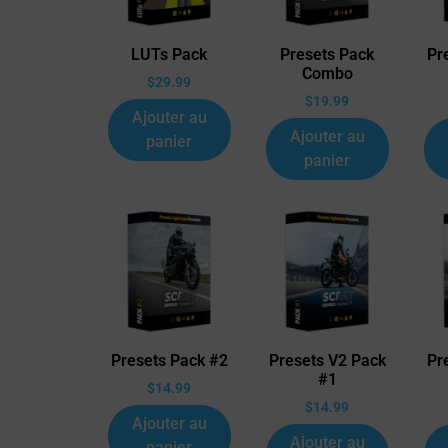
LUTs Pack
Presets Pack
Pr
Combo
$
29.99
$
19.99
Ajouter au
Ajouter au
panier
panier
Presets Pack #2
Presets V2 Pack
Pr
#1
$
14.99
$
14.99
Ajouter au
Ajouter au
panier