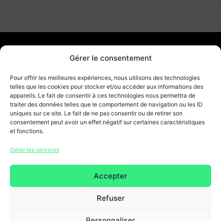
Gérer le consentement
Pour offrir les meilleures expériences, nous utilisons des technologies
Accueil du site
telles que les cookies pour stocker et/ou accéder aux informations des
appareils. Le fait de consentir à ces technologies nous permettra de
traiter des données telles que le comportement de navigation ou les ID
Conditions générales
uniques sur ce site. Le fait de ne pas consentir ou de retirer son
consentement peut avoir un effet négatif sur certaines caractéristiques
Mentions légales & Politique de
et fonctions.
confidentialité
Gérer les services
Copyright 2026 © Tous droits réservés. Design by
SCRAT
Accepter
Refuser
Personnaliser