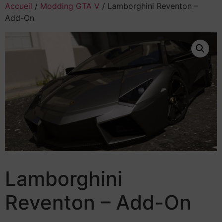
Accueil
/
Modding GTA V
/ Lamborghini Reventon –
Add-On
Lamborghini
Reventon – Add-On