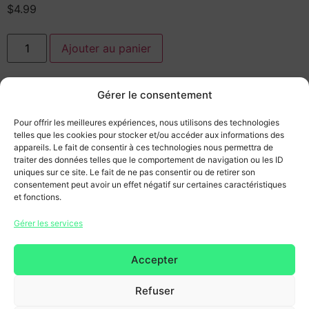
$
4.99
Ajouter au panier
Catégorie :
Modding GTA V
Gérer le consentement
Pour offrir les meilleures expériences, nous utilisons des technologies
telles que les cookies pour stocker et/ou accéder aux informations des
appareils. Le fait de consentir à ces technologies nous permettra de
traiter des données telles que le comportement de navigation ou les ID
uniques sur ce site. Le fait de ne pas consentir ou de retirer son
consentement peut avoir un effet négatif sur certaines caractéristiques
Accueil du site
et fonctions.
Gérer les services
Conditions générales
Mentions légales & Politique de
Accepter
confidentialité
Refuser
Copyright 2026 © Tous droits réservés. Design by
SCRAT