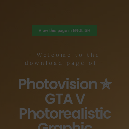
View this page in ENGLISH
- Welcome to the
download page of -
Photovision ✯
GTA V
Photorealistic
Graphic