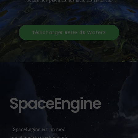
Télécharger RAGE 4K Water
SpaceEngine
SpaceEngine est un mod
qui change le skydome par