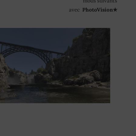
mods suivants
avec
PhotoVision✯