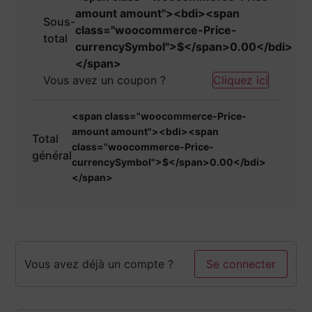
amount amount"><bdi><span
Sous-
class="woocommerce-Price-
total
currencySymbol">$</span>0.00</bdi>
</span>
Vous avez un coupon ?
Cliquez ici
<span class="woocommerce-Price-
amount amount"><bdi><span
Total
class="woocommerce-Price-
général
currencySymbol">$</span>0.00</bdi>
</span>
Vous avez déjà un compte ?
Se connecter