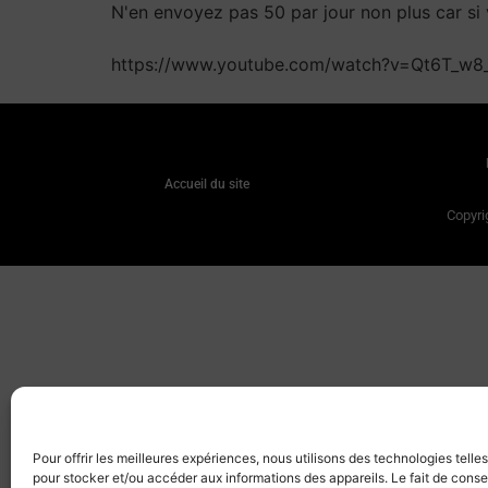
N'en envoyez pas 50 par jour non plus car si vo
https://www.youtube.com/watch?v=Qt6T_w
Accueil du site
Copyri
Pour offrir les meilleures expériences, nous utilisons des technologies telle
pour stocker et/ou accéder aux informations des appareils. Le fait de conse