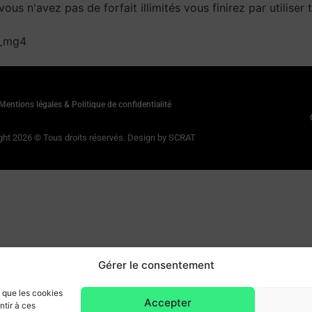
us n'avez pas de forfait illimités vous finirez par utiliser t
8_mg4
Mentions légales & Politique de confidentialité
ght 2026 © Tous droits réservés. Design by SCRAT
Gérer le consentement
s que les cookies
Accepter
ntir à ces