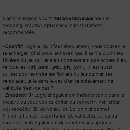
Certains logiciels sont
INDISPENSABLES
pour le
modding, d'autres optionnels mais fortement
recommandés.
-
OpenIV:
Logiciel qu'il faut absolument, vous pouvez le
télécharger
ICI
si vous ne l'avez pas. Il sert à ouvrir les
fichiers du jeu qui ne sont normalement pas accessibles,
tel que les
.rpf
,
.awc
,
.ytd
,
.yft
,
.ydr
.... Il est aussi
utiliser pour extraire les fichiers du jeu ou bien les
remplacer, utile dans le cas d'un remplacement de
véhicule n'est-ce pas ?
-
Zmodeler 3:
Logiciel également indispensable dans la
mesure ou vous voulez éditer ou convertir, voir créer
vos modèles 3D de véhicules. Le logiciel permet
l'importation et l'exportation de véhicules du jeu ou
moddés, mais également de nombreuses options
supplémentaires, n'hésitez pas à jeter un coup d’œil à