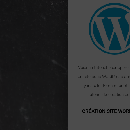
Voici un tutoriel pour appre
un site sous WordPress afi
y installer Elementor et 
tutoriel de création d
CRÉATION SITE WO