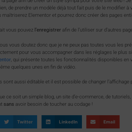
 la page afin de créer un style sympa pour votre site web ! J
ien, de prendre un modèle déjà tout fait puis de le modifier à v
us maîtriserez Elementor et pourrez donc créer des pages entiè
lait vous pouvez
l’enregistrer
afin de l’utiliser sur d’autres pag
us vous doutez donc que je ne peux pas toutes vous les pré
rectement pour vous accompagner dans les réglages le plus s
entor
, qui présente toutes les fonctionnalités disponibles en 
ême quelques unes en fin de vidéo.
sont aussi éditable et il est possible de changer l’affichage 
que ce soit un simple blog, un site d’e-commerce, de tutoriels,
nt
sans
avoir besoin de toucher au codage !
Twitter
LinkedIn
Email