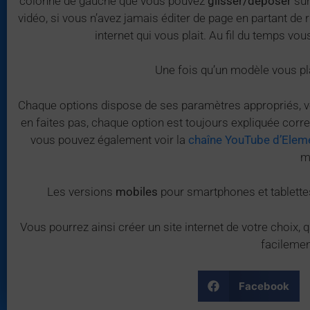
colonne de gauche que vous pouvez
glisser/déposer
sur
vidéo, si vous n’avez jamais éditer de page en partant de r
internet qui vous plait. Au fil du temps vo
Une fois qu’un modèle vous p
Chaque options dispose de ses paramètres appropriés, vo
en faites pas, chaque option est toujours expliquée cor
vous pouvez également voir la
chaîne YouTube d’Elem
m
Les versions
mobiles
pour smartphones et tablettes 
Vous pourrez ainsi créer un site internet de votre choix, 
facileme
Facebook