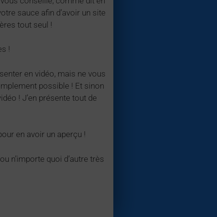
e vous conseille, comme dit en
otre sauce afin d’avoir un site
res tout seul !
es !
senter en vidéo, mais ne vous
implement possible ! Et sinon
vidéo ! J’en présente tout de
pour en avoir un aperçu !
 ou n’importe quoi d’autre très